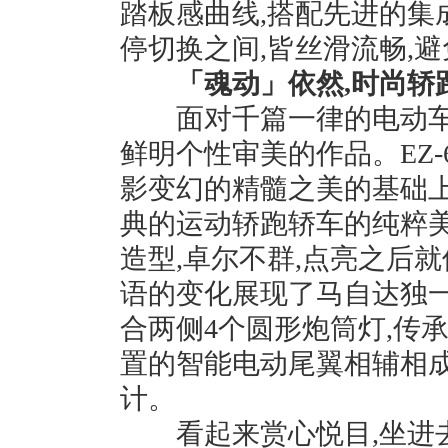
踏板感曲线,搭配先进的集成
停切换之间,皆丝滑流畅,
「魂动」依然,时尚轿
面对千篇一律的电动车设
鲜明个性审美的作品。EZ
影变幻的精髓之美的基础上
典的运动轿跑轿车的纯粹美
造型,卓尔不群,点亮之后
语的变化展现了马自达独一
合两侧4个圆形炮筒灯,传
置的智能电动尾翼相辅相成
计。
看起来赏心悦目,坐进去同