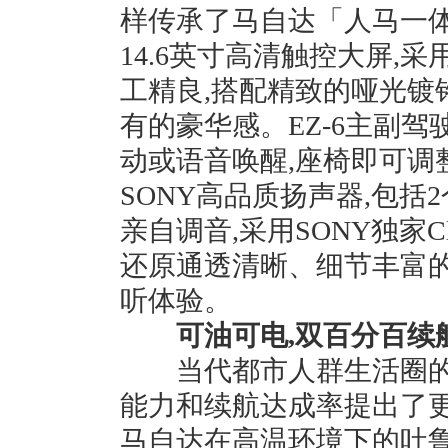
样传承了马自达「人马一
14.6英寸高清触控大屏,
工精良,搭配精致的哑光镀
有的豪华感。EZ-6主副
动或语音唤醒,座椅即可调
SONY高品质扬声器,包括
亲自调音,采用SONY独家Clear 
还原通透清晰、细节丰富的
听体验。
可油可电,双百分百续
当代都市人群生活圈的不
能力和续航达成率提出了更
马自达在高温环境下的吐鲁番