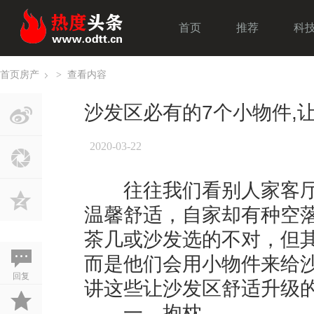
首页
推荐
科
首页
房产
>
查看内容
›
沙发区必有的7个小物件,
2020-03-22
往往我们看别人家客厅
温馨舒适，自家却有种空
茶几或沙发选的不对，但
而是他们会用小物件来给沙
回复
讲这些让沙发区舒适升级的
一、抱枕